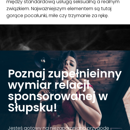
między standardową usługą seksualną a realnym
związkiem. Najważniejszym elementem są tutaj
gorące pocałunki, miłe czy trzymanie za rękę.
Poznaj zupełnieinny
wymiar relacji
sponsorowanej w
Słupsku!
Jesteś gotowy na niezapomnianą przygodę