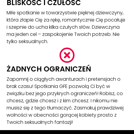
BLISKOŚĆ I CZUŁOŚĆ
Miłe spotkanie w towarzystwie pięknej dziewczyny,
która złapie Cię za rękę, romantycznie Cię pocałuje
i szepnie do ucha kilka czułych słów. Dziewczyna
ma jeden cel – zaspokojenie Twoich potrzeb. Nie
tylko seksualnych.

ŻADNYCH OGRANICZEŃ
Zapomnij o ciągłych awanturach i pretensjach o
brak czasu! Spotkania GFE pozwolą Ci być w
związku bez jego przykrych ograniczeń! Robisz, co
chcesz, gdzie chcesz i z kim chcesz. I nikomu nie
musisz się z tego tłumaczyć. Zasmakuj prawdziwej
wolności w obecności gorącej kobiety prosto z
Twoich seksualnych fantazji!