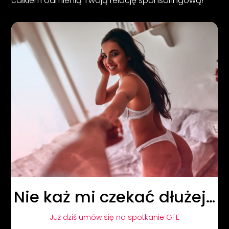
całkiem odmienią Twoją relację sponsoringową!
Nie każ mi czekać dłużej…
Już dziś umów się na spotkanie GFE