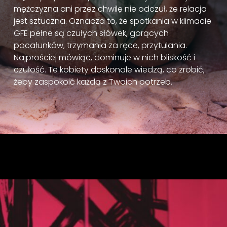
mężczyzna ani przez chwilę nie odczuł, że relacja
jest sztuczna. Oznacza to, że spotkania w klimacie
GFE pełne są czułych słówek, gorących
pocałunków, trzymania za ręce, przytulania.
Najprościej mówiąc, dominuje w nich bliskość i
czułość. Te kobiety doskonale wiedzą, co zrobić,
żeby zaspokoić każdą z Twoich potrzeb.