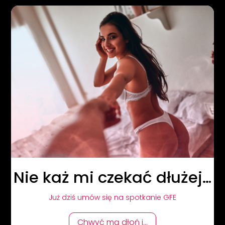
Nie każ mi czekać dłużej…
Już dziś umów się na spotkanie GFE
Chwyć mą dłoń i...