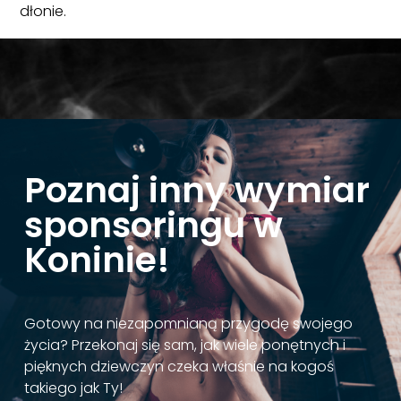
dłonie.
Poznaj inny wymiar
sponsoringu w
Koninie!
Gotowy na niezapomnianą przygodę swojego
życia? Przekonaj się sam, jak wiele ponętnych i
pięknych dziewczyn czeka właśnie na kogoś
takiego jak Ty!